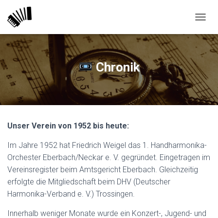
N
A
V
I
G
Chronik
A
T
I
O
N
U
Unser Verein von 1952 bis heute:
M
S
Im Jahre 1952 hat Friedrich Weigel das 1. Handharmonika-
C
H
Orchester Eberbach/Neckar e. V. gegründet. Eingetragen im
A
Vereinsregister beim Amtsgericht Eberbach. Gleichzeitig
L
erfolgte die Mitgliedschaft beim DHV (Deutscher
T
E
Harmonika-Verband e. V.) Trossingen.
N
Innerhalb weniger Monate wurde ein Konzert-, Jugend- und