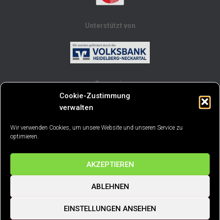
Unterstützt von
Gruppe in
Cookie-Zustimmung
verwalten
Wir verwenden Cookies, um unsere Website und unseren Service zu
optimieren.
AKZEPTIEREN
STARTSEITE
TERMINE
BLOG
ABLEHNEN
UNSERE ORCHESTER
MITGLIEDSCHAFT
CHRONIK
EINSTELLUNGEN ANSEHEN
IMPRESSUM