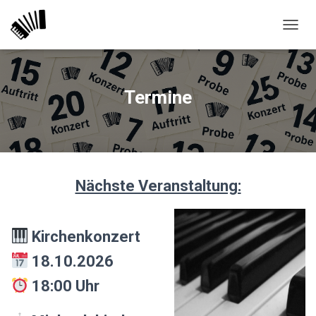
N
A
V
I
G
Termine
A
T
I
O
N
U
Nächste Veranstaltung:
M
S
C
H
Kirchenkonzert
A
L
18.10.2026
T
E
18:00 Uhr
N