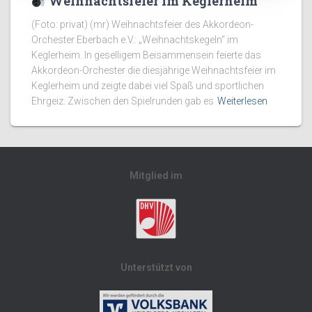
Weihnachtsfeier im Keglerheim
(Foto: privat) (mr) Weihnachtsfeier des Akkordeon-
Orchester Eberbach e.V.: „Weihnachtskegeln“ im
Keglerheim. In geselligem Beisammensein feierte das
Akkordeon-Orchester die diesjährige Weihnachtsfeier im
Keglerheim und zeigte dabei viel Spaß und sportlichen
Ehrgeiz. Zwischen den Spielrunden gab es
Weiterlesen
Mitglied im
Unterstützt von