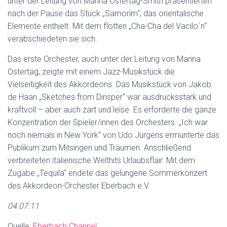
unter der Leitung von Marina Ostertag-Smith präsentierten
nach der Pause das Stück „Samorim“, das orientalische
Elemente enthielt. Mit dem flotten „Cha-Cha del Vacilo´n“
verabschiedeten sie sich.
Das erste Orchester, auch unter der Leitung von Marina
Ostertag, zeigte mit einem Jazz-Musikstück die
Vielseitigkeit des Akkordeons. Das Musikstück von Jakob
de Haan „Sketches from Dinsper“ war ausdrucksstark und
kraftvoll – aber auch zart und leise. Es erforderte die ganze
Konzentration der Spieler/innen des Orchesters. „Ich war
noch niemals in New York“ von Udo Jürgens ermunterte das
Publikum zum Mitsingen und Träumen. Anschließend
verbreiteten italienische Welthits Urlaubsflair. Mit dem
Zugabe „Tequila“ endete das gelungene Sommerkonzert
des Akkordeon-Orchester Eberbach e.V.
04.07.11
Quelle:
Eberbach Channel