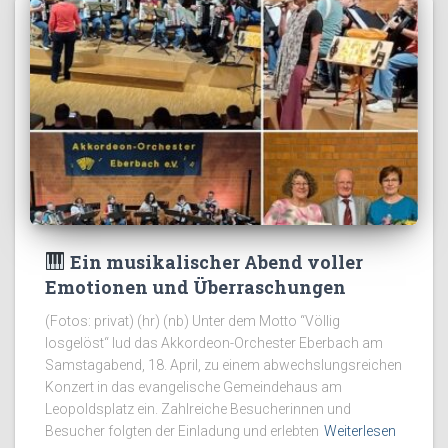
Ein musikalischer Abend voller
Emotionen und Überraschungen
(Fotos: privat) (hr) (nb) Unter dem Motto “Völlig
losgelöst“ lud das Akkordeon-Orchester Eberbach am
Samstagabend, 18. April, zu einem abwechslungsreichen
Konzert in das evangelische Gemeindehaus am
Leopoldsplatz ein. Zahlreiche Besucherinnen und
Besucher folgten der Einladung und erlebten
Weiterlesen