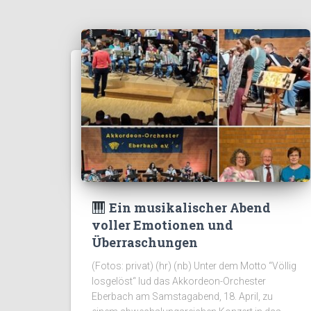
Ein musikalischer Abend
voller Emotionen und
Überraschungen
(Fotos: privat) (hr) (nb) Unter dem Motto “Völlig
losgelöst“ lud das Akkordeon-Orchester
Eberbach am Samstagabend, 18. April, zu