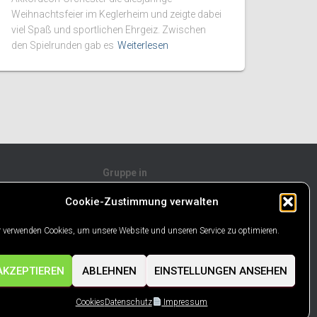
Weihnachtsfeier im Keglerheim und zeigte dabei
viel Spaß und sportlichen Ehrgeiz. Zwischen
den Spielrunden gab es
Weiterlesen
Gruppe in
Cookie-Zustimmung verwalten
 verwenden Cookies, um unsere Website und unseren Service zu optimieren.
AKZEPTIEREN
ABLEHNEN
EINSTELLUNGEN ANSEHEN
SUM
Cookies
Datenschutz
Impressum