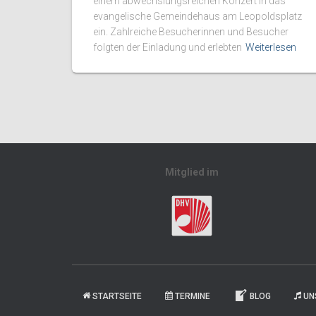
einem abwechslungsreichen Konzert in das
evangelische Gemeindehaus am Leopoldsplatz
ein. Zahlreiche Besucherinnen und Besucher
folgten der Einladung und erlebten
Weiterlesen
Mitglied im
STARTSEITE
TERMINE
BLOG
UN