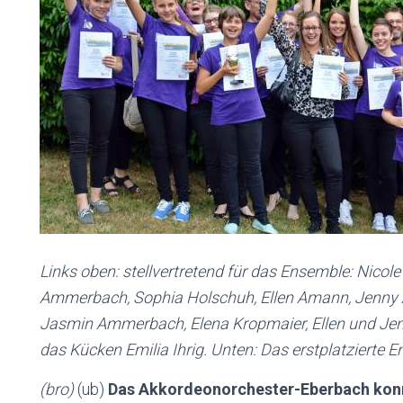
Links oben: stellvertretend für das Ensemble: Nicole
Ammerbach, Sophia Holschuh, Ellen Amann, Jenny A
Jasmin Ammerbach, Elena Kropmaier, Ellen und Jenn
das Kücken Emilia Ihrig. Unten: Das erstplatzierte En
(bro)
(ub)
Das Akkordeonorchester-Eberbach konn