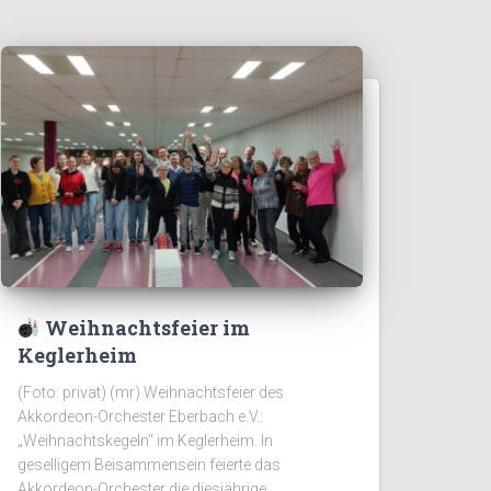
Weihnachtsfeier im
Keglerheim
(Foto: privat) (mr) Weihnachtsfeier des
Akkordeon-Orchester Eberbach e.V.:
„Weihnachtskegeln“ im Keglerheim. In
geselligem Beisammensein feierte das
Akkordeon-Orchester die diesjährige