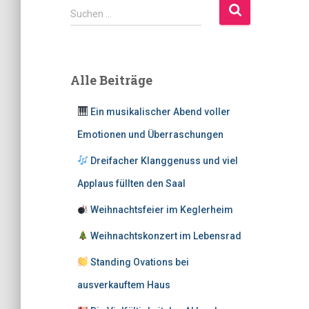
S
Suchen …
u
c
h
e
Alle Beiträge
n
n
Ein musikalischer Abend voller
a
c
Emotionen und Überraschungen
h
:
Dreifacher Klanggenuss und viel
Applaus füllten den Saal
Weihnachtsfeier im Keglerheim
Weihnachtskonzert im Lebensrad
Standing Ovations bei
ausverkauftem Haus