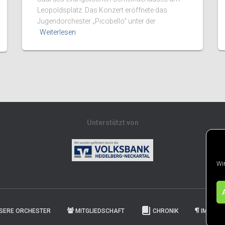
Leopoldsplatz. Das Konzert eröffnete das
Jugendorchester „Picobello“ unter der
Weiterlesen
Unterstützt von
Wir
SERE ORCHESTER
MITGLIEDSCHAFT
CHRONIK
IMPRES