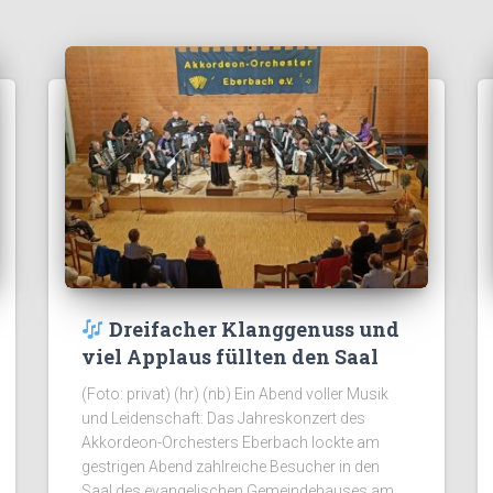
Dreifacher Klanggenuss und
viel Applaus füllten den Saal
(Foto: privat) (hr) (nb) Ein Abend voller Musik
und Leidenschaft: Das Jahreskonzert des
Akkordeon-Orchesters Eberbach lockte am
gestrigen Abend zahlreiche Besucher in den
Saal des evangelischen Gemeindehauses am